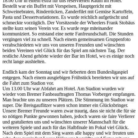
18.00 Uhr in einem extra für uns reservierten Raum im Hotel.
Bestellt war ein Buffet mit Vorspeisen, Hauptgericht mit
Schweinebraten, Rinderrücken, Zanderfilet mit Gemüse Kartoffeln,
Pasta und Dessertvariationen. Es wurde reichlich aufgetischt und
schmeckte vorzüglich. Der Vorsitzende der Wheelers Frank Stobäus
stellte kurz seinen Verein vor. Es wurde rege miteinander
kommuniziert. So entstand eine nette Fanfreundschaft. Die Stunden
vergingen viel zu schnell. Nach einem gemeinsamen Gruppenfoto
verabschiedeten wir uns von unseren Freunden und wünschten
beiden Vereinen viel Glück für das Spiel am nächsten Tag. Der
restliche Abend gehörte wieder der Bar im Hotel, wo es einige noch
recht lange aushielten.
Endlich kam der Sonntag und wir fieberten dem Bundesligaspiel
entgegen. Nach einem ausgiebigen Frühstück bereiteten wir uns auf
die Fahrt zum Stadion vor.
Um 13.00 Uhr war Abfahrt am Hotel. Am Stadion wurden wir
wieder vom Bremer Fanbeauftragten Thomas Vorberger empfangen.
Man brachte uns zu unseren Plätzen. Die Stimmung im Stadion war
super. Die Breisgauflitzer waren schon immer ein Glücksbringer.
Unsere Bremer Freunde waren zwar traurig, dass sie nicht die für sie
so nötigen Punkte gewonnen haben, jedoch waren sie faire Verlierer
und gratulierten uns und wünschten unserer Mannschaft für die
weiteren Spiele und auch für das Halbfinale im Pokal viel Glück.
Nach dem Spiel mit dem Sieg waren alle happy und wir freuten uns