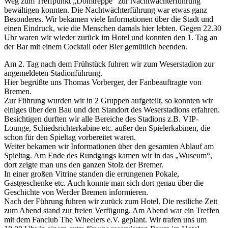
Weg zum Treffpunkt „Domtreppe“ zur Nachtwächterführung
bewältigen konnten. Die Nachtwächterführung war etwas ganz
Besonderes. Wir bekamen viele Informationen über die Stadt und
einen Eindruck, wie die Menschen damals hier lebten. Gegen 22.30
Uhr waren wir wieder zurück im Hotel und konnten den 1. Tag an
der Bar mit einem Cocktail oder Bier gemütlich beenden.
Am 2. Tag nach dem Frühstück fuhren wir zum Weserstadion zur
angemeldeten Stadionführung.
Hier begrüßte uns Thomas Vorberger, der Fanbeauftragte von
Bremen.
Zur Führung wurden wir in 2 Gruppen aufgeteilt, so konnten wir
einiges über den Bau und den Standort des Weserstadions erfahren.
Besichtigen durften wir alle Bereiche des Stadions z.B. VIP-
Lounge, Schiedsrichterkabine etc. außer den Spielerkabinen, die
schon für den Spieltag vorbereitet waren.
Weiter bekamen wir Informationen über den gesamten Ablauf am
Spieltag. Am Ende des Rundgangs kamen wir in das „Wuseum“,
dort zeigte man uns den ganzen Stolz der Bremer.
In einer großen Vitrine standen die errungenen Pokale,
Gastgeschenke etc. Auch konnte man sich dort genau über die
Geschichte von Werder Bremen informieren.
Nach der Führung fuhren wir zurück zum Hotel. Die restliche Zeit
zum Abend stand zur freien Verfügung. Am Abend war ein Treffen
mit dem Fanclub The Wheelers e.V. geplant. Wir trafen uns um