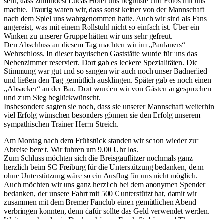
sehr, dass zumindest Lucas Höler uns begrüßte und Fotos mit uns
machte. Traurig waren wir, dass sonst keiner von der Mannschaft
nach dem Spiel uns wahrgenommen hatte. Auch wir sind als Fans
angereist, was mit einem Rollstuhl nicht so einfach ist. Über ein
Winken zu unserer Gruppe hätten wir uns sehr gefreut.
Den Abschluss an diesem Tag machten wir im „Paulaners“
Wehrschloss. In dieser bayrischen Gaststätte wurde für uns das
Nebenzimmer reserviert. Dort gab es leckere Spezialitäten. Die
Stimmung war gut und so sangen wir auch noch unser Badnerlied
und ließen den Tag gemütlich ausklingen. Später gab es noch einen
„Absacker“ an der Bar. Dort wurden wir von Gästen angesprochen
und zum Sieg beglückwünscht.
Insbesondere sagten sie noch, dass sie unserer Mannschaft weiterhin
viel Erfolg wünschen besonders gönnen sie den Erfolg unserem
sympathischen Trainer Herrn Streich.
Am Montag nach dem Frühstück standen wir schon wieder zur
Abreise bereit. Wir fuhren um 9.00 Uhr los.
Zum Schluss möchten sich die Breisgauflitzer nochmals ganz
herzlich beim SC Freiburg für die Unterstützung bedanken, denn
ohne Unterstützung wäre so ein Ausflug für uns nicht möglich.
Auch möchten wir uns ganz herzlich bei dem anonymen Spender
bedanken, der unsere Fahrt mit 500 € unterstützt hat, damit wir
zusammen mit dem Bremer Fanclub einen gemütlichen Abend
verbringen konnten, denn dafür sollte das Geld verwendet werden.